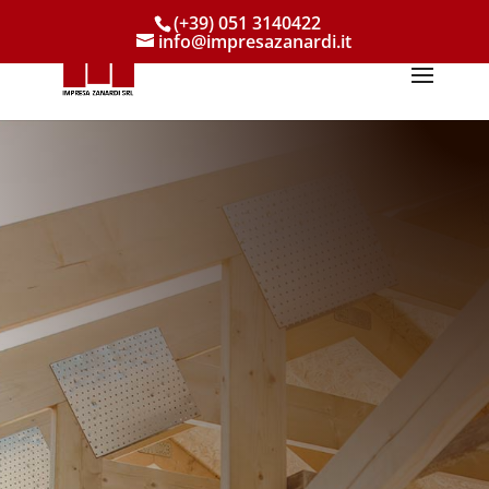
(+39) 051 3140422
info@impresazanardi.it
Contattateci allo:
(+39) 051 3140422