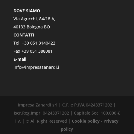
DOVE SIAMO
Via Agucchi, 84/18 A,
40133 Bologna BO
CONTATTI
Tel. +39 051 3140422
Fax +39 051 388081
E-mail
info@impresazanardi.i
Impresa Zanardi srl | C.F. e P.IVA 04243371202 |
Iscr.Reg.Impr. 04243371202 | Capitale Soc. 100.000 €
i.v. | © All Right Reserved |
Cookie policy
-
Privacy
policy