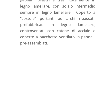
legno lamellare, con solaio intermedio
sempre in legno lamellare. Coperto a
“costole” portanti ad archi ribassati,
prefabbricati in legno lamellare,
controventati con catene di acciaio e
coperto a pacchetto ventilato in pannelli
pre-assemblati.
PER ULTERIORI INFORMAZIONI
CONTATTATECI
(+39) 051 3140422